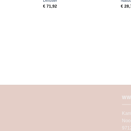
Diffuser
Natuu
€
71,92
€
28,
WW
Kan
Noo
971