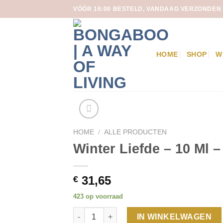
Skip
VÓÓR 16:00 BESTELD, VANDAAG VERZONDEN
to
content
HOME
SHOP
W
HOME
/
ALLE PRODUCTEN
Winter Liefde – 10 Ml 
31,65
€
423 op voorraad
Winter Liefde - 10 Ml - 100% Natuurzuivere E
IN WINKELWAGEN