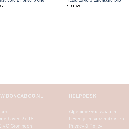
rzuivere Etherische Olie
Natuurzuivere Etherische Olie
72
€
31,65
W.BONGABOO.NL
HELPDESK
toor
Algemene voorwaarden
rderhaven 27-18
Levertijd en verzendkosten
2 VG Groningen
Privacy & Policy