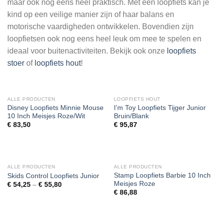
maar ook nog eens heel praktisch. Met een loopfiets kan je
kind op een veilige manier zijn of haar balans en
motorische vaardigheden ontwikkelen. Bovendien zijn
loopfietsen ook nog eens heel leuk om mee te spelen en
ideaal voor buitenactiviteiten. Bekijk ook onze
loopfiets
stoer
of
loopfiets hout
!
ALLE PRODUCTEN
LOOPFIETS HOUT
Disney Loopfiets Minnie Mouse
I’m Toy Loopfiets Tijger Junior
10 Inch Meisjes Roze/Wit
Bruin/Blank
€
83,50
€
95,87
ALLE PRODUCTEN
ALLE PRODUCTEN
Stamp Loopfiets Barbie 10 Inch
Skids Control Loopfiets Junior
Meisjes Roze
€
54,25
–
€
55,80
€
86,88