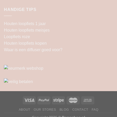
HANDIGE TIPS
Houten loopfiets 1 jaar
Houten loopfiets meisjes
Loopfiets roze
Houten loopfiets kopen
Waar is een diffuser goed voor?
ABOUT
OUR STORES
BLOG
CONTACT
FAQ