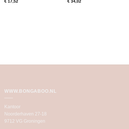
€
17,52
€
34,02
WWW.BONGABOO.NL
Kantoor
Noorderhaven 27-18
9712 VG Groningen