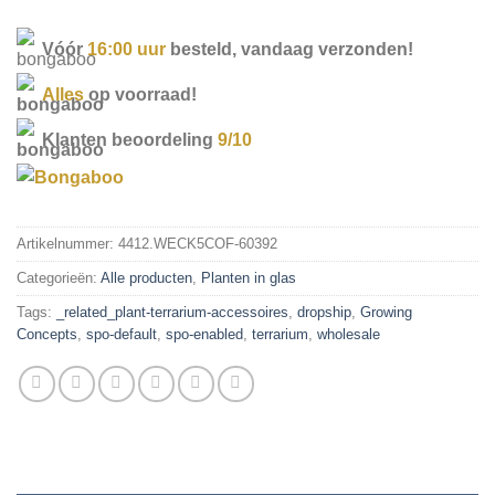
Vóór
16:00 uur
besteld, vandaag verzonden!
Alles
op voorraad!
Klanten beoordeling
9/10
Artikelnummer:
4412.WECK5COF-60392
Categorieën:
Alle producten
,
Planten in glas
Tags:
_related_plant-terrarium-accessoires
,
dropship
,
Growing
Concepts
,
spo-default
,
spo-enabled
,
terrarium
,
wholesale