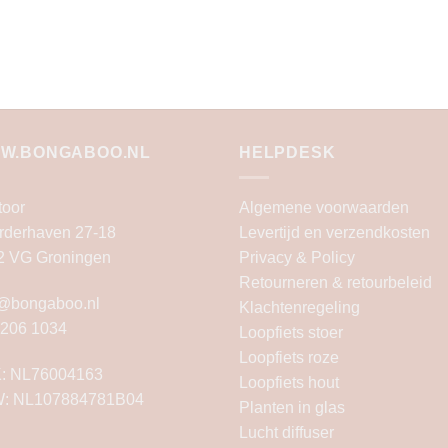
W.BONGABOO.NL
HELPDESK
toor
Algemene voorwaarden
rderhaven 27-18
Levertijd en verzendkosten
2 VG Groningen
Privacy & Policy
Retourneren & retourbeleid
o@bongaboo.nl
Klachtenregeling
 206 1034
Loopfiets stoer
Loopfiets roze
: NL76004163
Loopfiets hout
: NL107884781B04
Planten in glas
Lucht diffuser