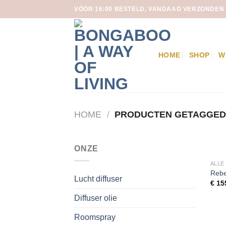
Skip
VÓÓR 16:00 BESTELD, VANDAAG VERZONDEN
to
content
HOME
SHOP
W
HOME
/
PRODUCTEN GETAGGED 
ONZE
ALLE
Rebe
Lucht diffuser
€
15
Diffuser olie
Roomspray