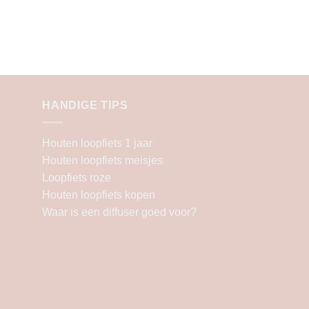
HANDIGE TIPS
Houten loopfiets 1 jaar
Houten loopfiets meisjes
Loopfiets roze
Houten loopfiets kopen
Waar is een diffuser goed voor?