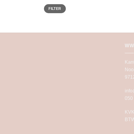
Min.
Max.
FILTER
prijs
prijs
WW
Kan
Noo
971
inf
050
KVK
BTW