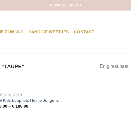
A WAY OF LIVING
IE ZIJN WIJ
HANDIGE WEETJES
CONTACT
“TAUPE”
Enig resultaat
 PRODUCTEN
l Kids Loopfiets Heinje Jongens
5,00
–
€
186,08