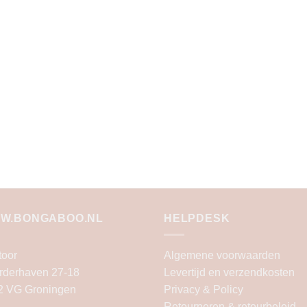
W.BONGABOO.NL
HELPDESK
toor
Algemene voorwaarden
rderhaven 27-18
Levertijd en verzendkosten
2 VG Groningen
Privacy & Policy
Retourneren & retourbeleid