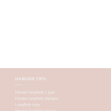
HANDIGE TIPS
Houten loopfiets 1 jaar
Houten loopfiets meisjes
Loopfiets roze
Houten loopfiets kopen