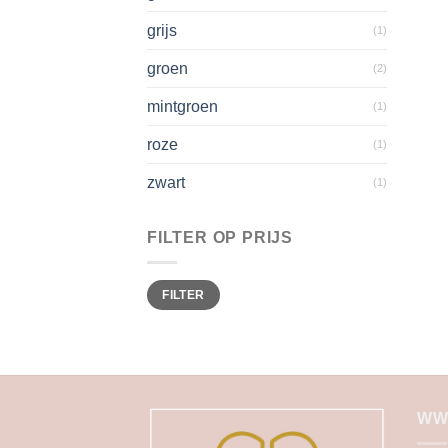
grijs
(1)
groen
(2)
mintgroen
(1)
roze
(1)
zwart
(1)
FILTER OP PRIJS
Min.
Max.
FILTER
prijs
prijs
WW