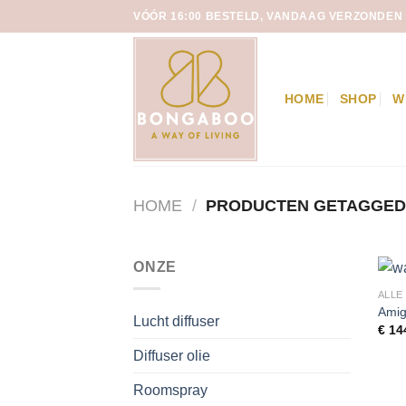
Skip
VÓÓR 16:00 BESTELD, VANDAAG VERZONDEN
to
content
HOME
SHOP
W
HOME
/
PRODUCTEN GETAGGED
ONZE
ALLE
Amig
Lucht diffuser
€
14
Diffuser olie
Roomspray