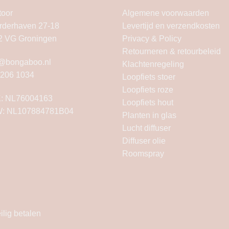
toor
Algemene voorwaarden
rderhaven 27-18
Levertijd en verzendkosten
2 VG Groningen
Privacy & Policy
Retourneren & retourbeleid
o@bongaboo.nl
Klachtenregeling
 206 1034
Loopfiets stoer
Loopfiets roze
: NL76004163
Loopfiets hout
: NL107884781B04
Planten in glas
Lucht diffuser
Diffuser olie
Roomspray