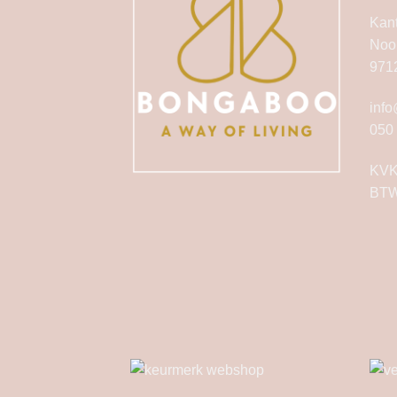
Kan
Noo
971
inf
050
KVK
BTW